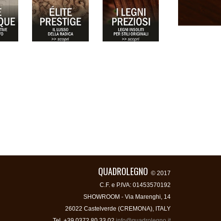
QUADROLEGNO
© 2017
C.F. e P.IVA: 01453570192
SHOWROOM - Via Marenghi, 14
26022 Castelverde (CREMONA), ITALY
Tel. +39 0372 80 33 02
info@quadrolegno.it